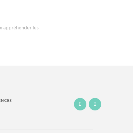
Nos formations
À propos
Actualités
Contact
x appréhender les
ENCES