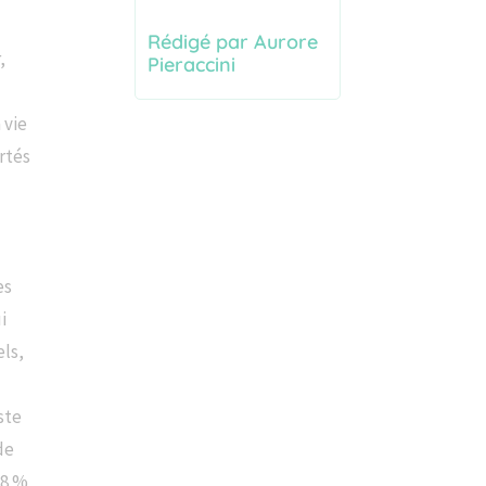
Rédigé par Aurore
,
Pieraccini
 vie
rtés
u
es
i
els,
ste
de
88 %