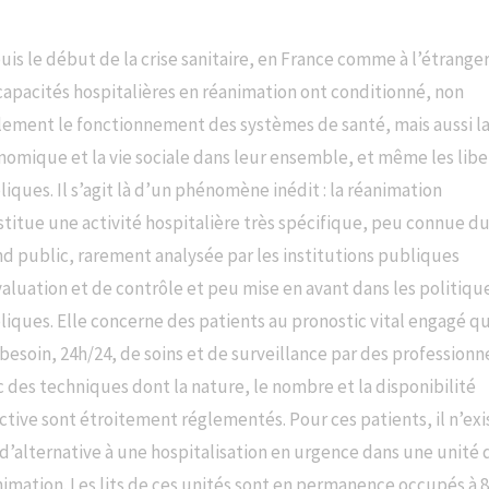
is le début de la crise sanitaire, en France comme à l’étranger
capacités hospitalières en réanimation ont conditionné, non
lement le fonctionnement des systèmes de santé, mais aussi la
nomique et la vie sociale dans leur ensemble, et même les libe
iques. Il s’agit là d’un phénomène inédit : la réanimation
stitue une activité hospitalière très spécifique, peu connue d
nd public, rarement analysée par les institutions publiques
aluation et de contrôle et peu mise en avant dans les politiqu
iques. Elle concerne des patients au pronostic vital engagé qu
besoin, 24h/24, de soins et de surveillance par des professionn
 des techniques dont la nature, le nombre et la disponibilité
ctive sont étroitement réglementés. Pour ces patients, il n’exi
d’alternative à une hospitalisation en urgence dans une unité 
nimation. Les lits de ces unités sont en permanence occupés à 