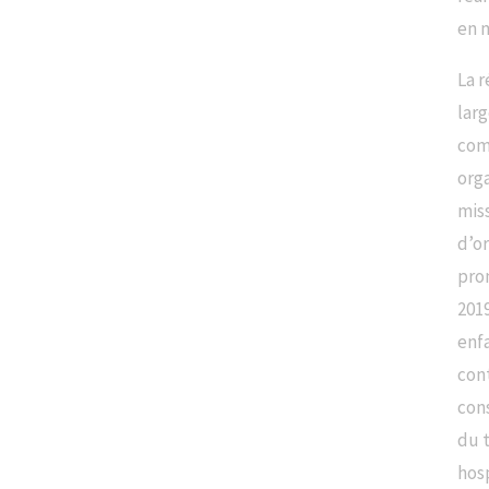
en m
La 
larg
comp
orga
miss
d’or
pro
2019
enfa
cont
cons
du t
hosp