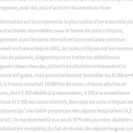
oyenne, avec des pics d’activité récurrents en hiver.
réanimation est la composante la plus visible d’un ensemble pl
e d’activités rassemblées sous le terme de soins critiques,
renant aussi les soins intensifs et la surveillance continue :
nisés en France depuis 2002, les soins critiques ont en commun
ion de prévenir, diagnostiquer et traiter les défaillances
ganes vitaux chez des patients en situation critique dont le
nostic est grave, mais potentiellement favorable. Au 31 décem
, la France comptait 19 580 lits de soins critiques adultes et
nts, dont 5 433 dédiés à la réanimation, 8 192 à la surveillance
inue et 5 955 aux soins intensifs. Bien que les soins critiques n
tituent qu’une faible proportion des séjours hospitaliers (4,3
otal), ils représentent à eux seuls 20 % des journées réalisées
italisation complète, du fait de durées de séjours longues. Le