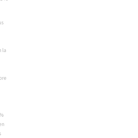
us
 la
bre
e
 %
 en
s