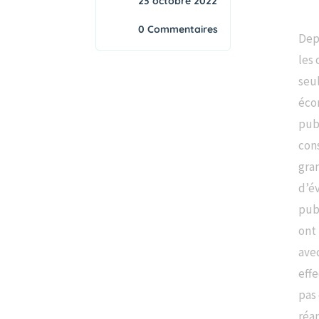
23 octobre 2022
0 Commentaires
Depu
les 
seu
éco
publ
con
gra
d’év
publ
ont 
avec
effe
pas 
réa