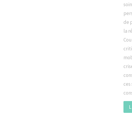
soi
per
de 
la r
Cour
crit
mobi
cris
con
ces 
con
L