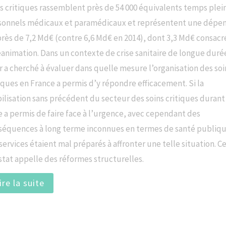
ns critiques rassemblent près de 54 000 équivalents temps plei
sonnels médicaux et paramédicaux et représentent une dépe
près de 7,2 Md€ (contre 6,6 Md€ en 2014), dont 3,3 Md€ consacr
éanimation. Dans un contexte de crise sanitaire de longue durée
 a cherché à évaluer dans quelle mesure l’organisation des soi
iques en France a permis d’y répondre efficacement. Si la
lisation sans précédent du secteur des soins critiques durant 
e a permis de faire face à l’urgence, avec cependant des
séquences à long terme inconnues en termes de santé publiqu
services étaient mal préparés à affronter une telle situation. C
stat appelle des réformes structurelles.
ire la suite